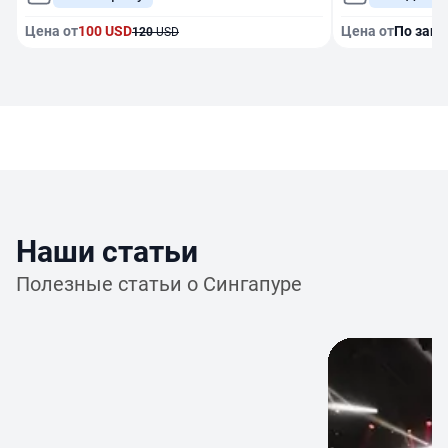
3.5 ч.
4 ч.
По запросу
Ежеднев
Цена от
100
USD
Цена от
По запр
120
USD
Наши статьи
Полезные статьи о Сингапуре