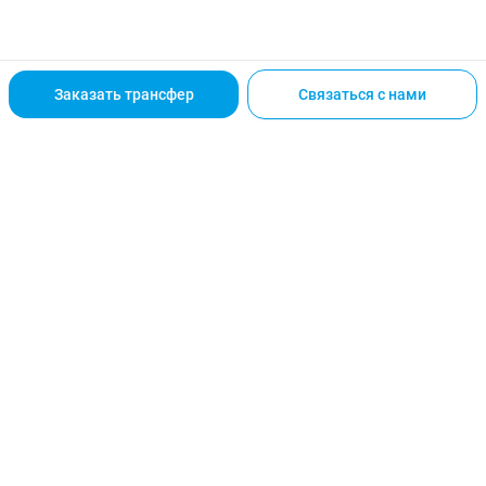
Заказать трансфер
Связаться с нами
Ваш надёжный партнёр в организации путешествий в
Сингапур — от визы до полного сопровождения.
Услуги