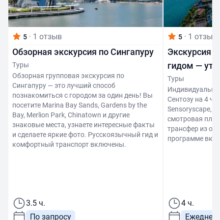
·
1 отзыв
·
1 отзыв
5
5
Обзорная экскурсия по Сингапуру
Экскурсия н
гидом — утре
Туры
Обзорная групповая экскурсия по
Туры
Сингапуру — это лучший способ
Индивидуальная
познакомиться с городом за один день! Вы
Сентозу на 4 час
посетите Marina Bay Sands, Gardens by the
Sensoryscape, 
Bay, Merlion Park, Chinatown и другие
смотровая площ
знаковые места, узнаете интересные факты
трансфер из оте
и сделаете яркие фото. Русскоязычный гид и
программе вкл
комфортный транспорт включены.