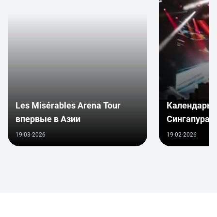
Les Misérables Arena Tour
Календарь 
впервые в Азии
Сингапура 2
россиянам 
19-03-2026
19-02-2026
визу